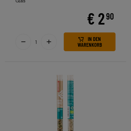
Glas
€ 2
90
IN DEN
WARENKORB