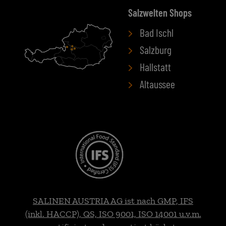
Salzwelten Shops
Bad Ischl
Salzburg
Hallstatt
Altaussee
SALINEN AUSTRIA AG ist nach GMP, IFS
(inkl. HACCP), QS, ISO 9001, ISO 14001 u.v.m.