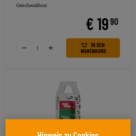
Geschenkbox
€ 19
90
IN DEN
WARENKORB