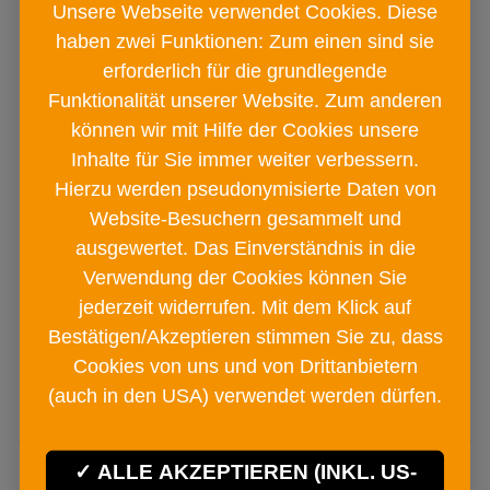
Unsere Webseite verwendet Cookies. Diese
haben zwei Funktionen: Zum einen sind sie
erforderlich für die grundlegende
Funktionalität unserer Website. Zum anderen
können wir mit Hilfe der Cookies unsere
BAD ISCHLER Natursalz Provette
Inhalte für Sie immer weiter verbessern.
Blumen und Beete
Hierzu werden pseudonymisierte Daten von
Glas
Website-Besuchern gesammelt und
ausgewertet. Das Einverständnis in die
€ 2
90
Verwendung der Cookies können Sie
jederzeit widerrufen. Mit dem Klick auf
Bestätigen/Akzeptieren stimmen Sie zu, dass
IN DEN
Cookies von uns und von Drittanbietern
WARENKORB
(auch in den USA) verwendet werden dürfen.
ALLE AKZEPTIEREN (INKL. US-