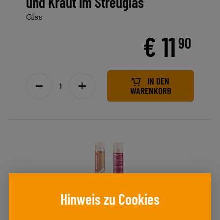
und Kraut im Streuglas
Glas
€ 11
90
IN DEN
WARENKORB