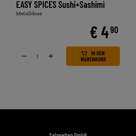
EASY SPICES Sushi+Sashimi
Metalldose
€ 4
90
IN DEN
WARENKORB
Salzwelten GmbH