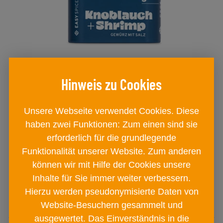
EASY SPICES Knoblauch+Shrimp
Unsere Webseite verwendet Cookies. Diese
Metalldose
haben zwei Funktionen: Zum einen sind sie
€ 4
90
erforderlich für die grundlegende
Funktionalität unserer Website. Zum anderen
können wir mit Hilfe der Cookies unsere
IN DEN
Inhalte für Sie immer weiter verbessern.
WARENKORB
Hierzu werden pseudonymisierte Daten von
Website-Besuchern gesammelt und
ausgewertet. Das Einverständnis in die