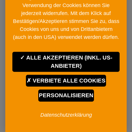
Verwendung der Cookies können Sie
jederzeit widerrufen. Mit dem Klick auf
Bestätigen/Akzeptieren stimmen Sie zu, dass
Cookies von uns und von Drittanbietern
(auch in den USA) verwendet werden dürfen.
ALLE AKZEPTIEREN (INKL. US-
ANBIETER)
VERBIETE ALLE COOKIES
EASY SPICES Meeresfrüchte
PERSONALISIEREN
Metalldose
Datenschutzerklärung
€ 4
90