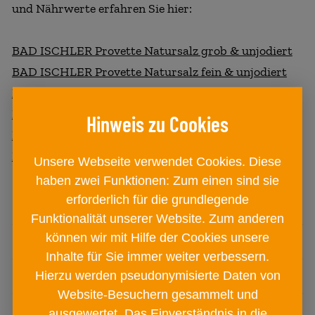
und Nährwerte erfahren Sie hier:
BAD ISCHLER Provette Natursalz grob & unjodiert
BAD ISCHLER Provette Natursalz fein & unjodiert
BAD ISCHLER Provette Natursalz Kräuter & Meer
BAD ISCHLER Provette Natursalz Gemüse & Garten
BAD ISCHLER Provette Natursalz Blumen & Beete
BAD ISCHLER Provette Natursalz Knolle & Kraut
Unsere Webseite verwendet Cookies. Diese
haben zwei Funktionen: Zum einen sind sie
erforderlich für die grundlegende
Hersteller
SALINEN AUSTRIA AG
Funktionalität unserer Website. Zum anderen
können wir mit Hilfe der Cookies unsere
Füllmenge
102 g
Inhalte für Sie immer weiter verbessern.
Verpackung
Geschenkbox
Hierzu werden pseudonymisierte Daten von
Website-Besuchern gesammelt und
Lagerhinweis
Trocken und gut verschlossen lagern!
ausgewertet. Das Einverständnis in die